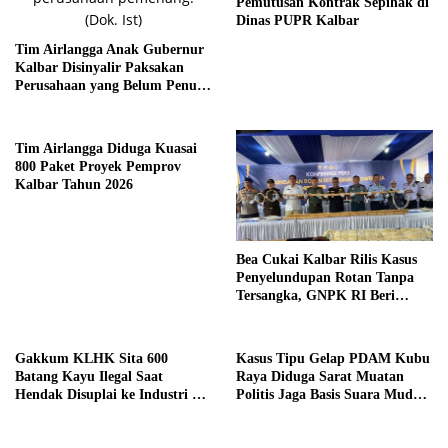
Pemutusan Kontrak Sepihak di
Dinas PUPR Kalbar
Tim Airlangga Anak Gubernur
Kalbar Disinyalir Paksakan
Perusahaan yang Belum Penuhi
Syarat
Tim Airlangga Diduga Kuasai
800 Paket Proyek Pemprov
Kalbar Tahun 2026
Bea Cukai Kalbar Rilis Kasus
Penyelundupan Rotan Tanpa
Tersangka, GNPK RI Beri
Kritik Keras
Gakkum KLHK Sita 600
Kasus Tipu Gelap PDAM Kubu
Batang Kayu Ilegal Saat
Raya Diduga Sarat Muatan
Hendak Disuplai ke Industri di
Politis Jaga Basis Suara Muda
Ketapang
Mahendrawan