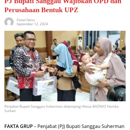
PJ Bupati Sanggau Wajibkan OPD dan
Perusahaan Bentuk UPZ
Faisal Danu
September 12, 2024
Penjabat Bupati Sanggau Suherman didampingi Ketua BAZNAS Hamka
Surkati
FAKTA GRUP
– Penjabat (PJ) Bupati Sanggau Suherman