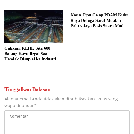
Kritik Keras
Kasus Tipu Gelap PDAM Kubu
Raya Diduga Sarat Muatan
Politis Jaga Basis Suara Muda
Mahendrawan
Gakkum KLHK Sita 600
Batang Kayu Ilegal Saat
Hendak Disuplai ke Industri di
Ketapang
Tinggalkan Balasan
Alamat email Anda tidak akan dipublikasikan.
Ruas yang
wajib ditandai
*