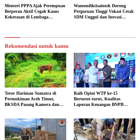
Menteri PPPA Ajak Perempuan
Wamendiktisaintek Dorong
Berperan Aktif Cegah Kasus
Perguruan Tinggi Vokasi Cetak
Kekerasan di Lembaga
SDM Unggul dan Inovasi
Pendidikan
Teknologi Nasional
Rekomendasi untuk kamu
Teror Harimau Sumatra di
Raih Opini WTP ke-15
Permukiman Aceh Timur,
Berturut-turut, Kualitas
BKSDA Pasang Kamera dan
Laporan Keuangan BNPB
Bagikan Mercon
Diapresiasi BPK