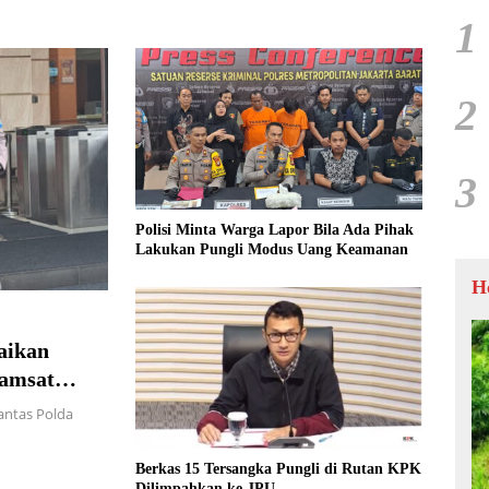
1
2
3
Polisi Minta Warga Lapor Bila Ada Pihak
Lakukan Pungli Modus Uang Keamanan
H
aikan
Samsat
antas Polda
Berkas 15 Tersangka Pungli di Rutan KPK
Dilimpahkan ke JPU