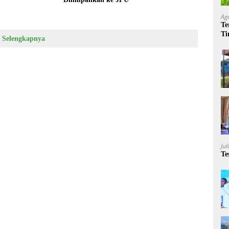
Ag
Te
Ti
Selengkapnya
Me
Jul
Te