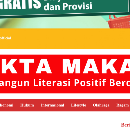
konomi
Hukum
Internasional
Lifestyle
Olahraga
Ragam
Ber