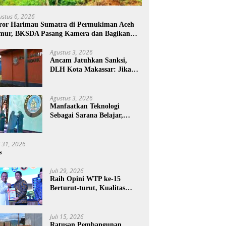
ustus 6, 2026
ror Harimau Sumatra di Permukiman Aceh
mur, BKSDA Pasang Kamera dan Bagikan
rcon
Agustus 3, 2026
Ancam Jatuhkan Sanksi,
DLH Kota Makassar: Jika
Pemilahan Sampah Tidak
Dilakukan Rumah Tangga
Agustus 3, 2026
Manfaatkan Teknologi
Sebagai Sarana Belajar,
PAUD Makassar:
Pendampingan Anak di Era
Digital Dinilai Penting
i 31, 2026
s
Juli 29, 2026
Raih Opini WTP ke-15
Berturut-turut, Kualitas
Laporan Keuangan BNPB
Diapresiasi BPK
Juli 15, 2026
Ratusan Pembangunan