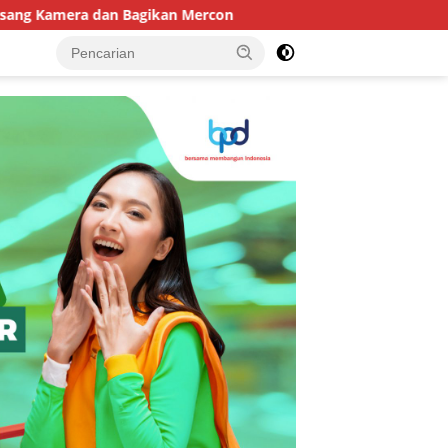
era dan Bagikan Mercon
Ancam Jatuhkan Sanksi, DLH K