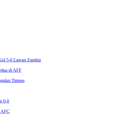
a Gol 5-0 Lawan Zambia
edua di AFF
agalan Timnas
n 0-0
e AFC