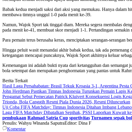
Babak kedua menjadi saksi dari aksi yang memukau. Hanya dalam hit
membawa timnya unggul 1-0 pada menit ke-39.
Namun, Wajok Sport tak tinggal diam. Mereka segera membalas deng
pada menit ke-41, membuat skor menjadi 1-1. Pertandingan semakin 
Para pemain terus berusaha keras, menciptakan serangan-serangan be
Hingga peluit wasit menandai akhir babak kedua, tak ada pemenang d
ketegangan mencapai puncaknya, Wajok Sport akhirnya keluar sebag
Kemenangan ini adalah bukti nyata dari ketangguhan dan semangat ju
bola setempat dan merupakan penghormatan yang pantas untuk Rahma
Berita Terkait
Hasil Laga Persahabatan: Brasil Tekuk Kroasia 3-1, Argentina Pest
John Herdman Pastikan Timnas Indonesia Turunkan Pemain Lapis K
Pengamat Sebut Pemecatan Patrick Kluivert Konsekuensi Logis Keg
Trionda, Bola Canggih Resmi Piala Dunia 2026, Resmi Diluncurkan
Uji Coba FIFA Matchday: Timnas Indonesia Ditahan Imbang Lebano
Laga FIFA Matchday Dibatalkan Sepihak, PSSI Laporkan Kuwait k
pembukaan
Rahmad Satria Cup
sportivitas
Turnamen sepak bo
Penulis: Wahyu Winanda Saputra
Editor: Dina F
Komentar