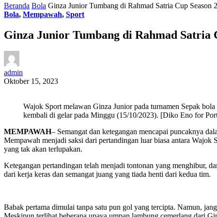
Beranda
Bola
Ginza Junior Tumbang di Rahmad Satria Cup Season 2
Bola
,
Mempawah
,
Sport
Ginza Junior Tumbang di Rahmad Satria C
admin
Oktober 15, 2023
Wajok Sport melawan Ginza Junior pada turnamen Sepak bola
kembali di gelar pada Minggu (15/10/2023). [Diko Eno for Porta
MEMPAWAH
– Semangat dan ketegangan mencapai puncaknya dalam
Mempawah menjadi saksi dari pertandingan luar biasa antara Wajok S
yang tak akan terlupakan.
Ketegangan pertandingan telah menjadi tontonan yang menghibur, da
dari kerja keras dan semangat juang yang tiada henti dari kedua tim.
Babak pertama dimulai tanpa satu pun gol yang tercipta. Namun, jang
Meskipun terlihat beberapa upaya umpan lambung cemerlang dari Gin