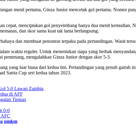
ungan menit pertama, Ginza Junior mencetak gol pertama. Nomor pung
an cepat, menciptakan gol penyeimbang hanya dua menit kemudian. N
memanas, dan skor sama kuat tak lama berlangsung.
rbahaya dan membuat penonton terpaku pada pertandingan. Wasit terus
alam waktu reguler. Untuk menentukan siapa yang berhak menyandang ge
ai pemenang, mengalahkan Ginza Junior dengan skor 5-3.
ang yang luar biasa dari kedua tim. Pertandingan yang penuh gairah i
d Satria Cup seri kedua tahun 2023.
a Gol 5-0 Lawan Zambia
edua di AFF
agalan Timnas
n 0-0
e AFC
la
umkm