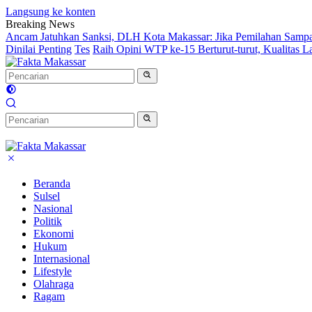
Langsung ke konten
Breaking News
Ancam Jatuhkan Sanksi, DLH Kota Makassar: Jika Pemilahan Samp
Dinilai Penting
Tes
Raih Opini WTP ke-15 Berturut-turut, Kualitas
Beranda
Sulsel
Nasional
Politik
Ekonomi
Hukum
Internasional
Lifestyle
Olahraga
Ragam