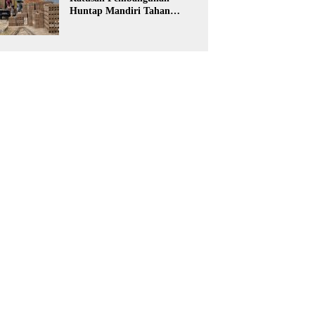
Huntap Mandiri Tahan
Gempa Ditargetkan Berdiri
di Sumatra Barat