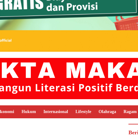
konomi
Hukum
Internasional
Lifestyle
Olahraga
Ragam
Ber