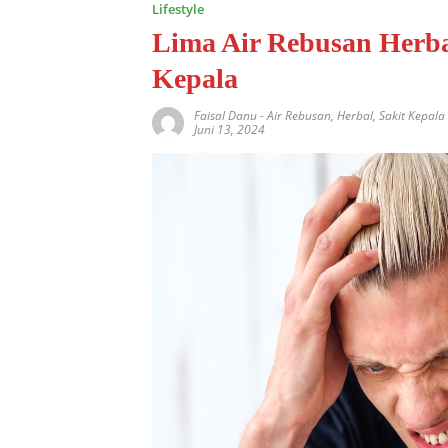
Lifestyle
Lima Air Rebusan Herba
Kepala
Faisal Danu
-
Air Rebusan
,
Herbal
,
Sakit Kepala
Juni 13, 2024