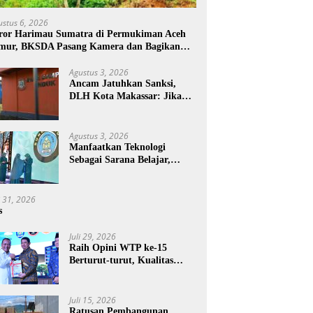
ustus 6, 2026
ror Harimau Sumatra di Permukiman Aceh
mur, BKSDA Pasang Kamera dan Bagikan
rcon
Agustus 3, 2026
Ancam Jatuhkan Sanksi,
DLH Kota Makassar: Jika
Pemilahan Sampah Tidak
Dilakukan Rumah Tangga
Agustus 3, 2026
Manfaatkan Teknologi
Sebagai Sarana Belajar,
PAUD Makassar:
Pendampingan Anak di Era
Digital Dinilai Penting
i 31, 2026
s
Juli 29, 2026
Raih Opini WTP ke-15
Berturut-turut, Kualitas
Laporan Keuangan BNPB
Diapresiasi BPK
Juli 15, 2026
Ratusan Pembangunan