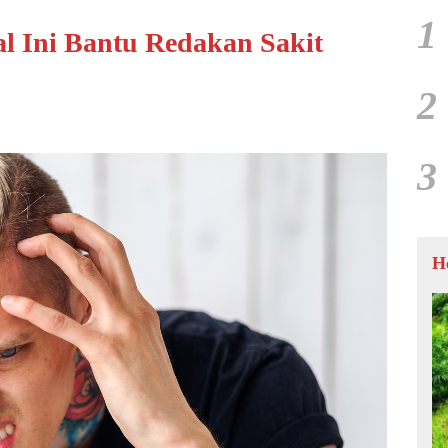
1
l Ini Bantu Redakan Sakit
2
3
H