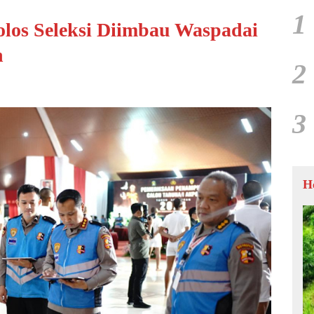
1
olos Seleksi Diimbau Waspadai
n
2
3
H