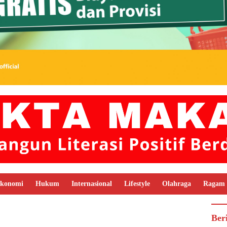
konomi
Hukum
Internasional
Lifestyle
Olahraga
Ragam
Ber