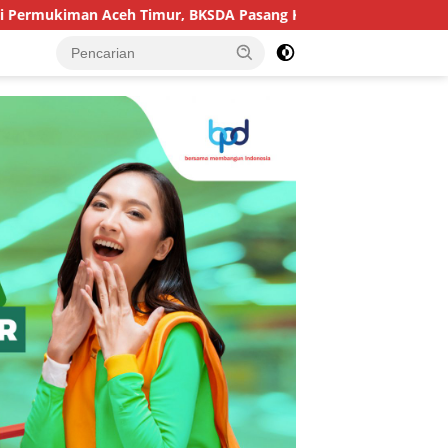
Timur, BKSDA Pasang Kamera dan Bagikan Mercon
Ancam