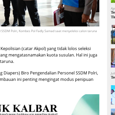
Ag
Te
Ti
Me
 SSDM Polri, Kombes Pol Fadly Samad saat menyeleksi calon taruna
epolisian (catar Akpol) yang tidak lolos seleksi
ang mengatasnamakan kuota susulan. Hal ini juga
 taruna.
g Diapers) Biro Pengendalian Personel SSDM Polri,
Jul
Te
imbauan ini penting mengingat modus penipuan