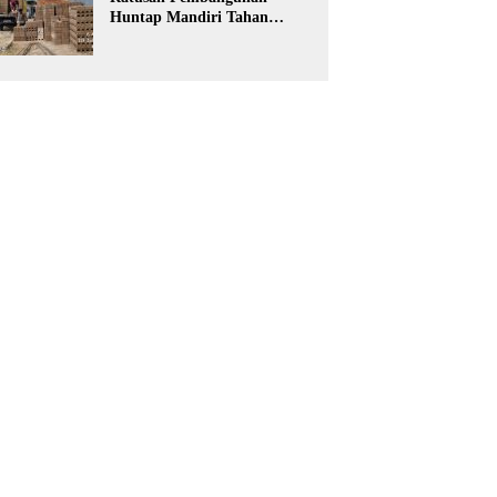
Huntap Mandiri Tahan
Gempa Ditargetkan Berdiri
di Sumatra Barat