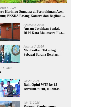
ustus 6, 2026
ror Harimau Sumatra di Permukiman Aceh
mur, BKSDA Pasang Kamera dan Bagikan
rcon
Agustus 3, 2026
Ancam Jatuhkan Sanksi,
DLH Kota Makassar: Jika
Pemilahan Sampah Tidak
Dilakukan Rumah Tangga
Agustus 3, 2026
Manfaatkan Teknologi
Sebagai Sarana Belajar,
PAUD Makassar:
Pendampingan Anak di Era
Digital Dinilai Penting
i 31, 2026
s
Juli 29, 2026
Raih Opini WTP ke-15
Berturut-turut, Kualitas
Laporan Keuangan BNPB
Diapresiasi BPK
Juli 15, 2026
Ratusan Pembangunan