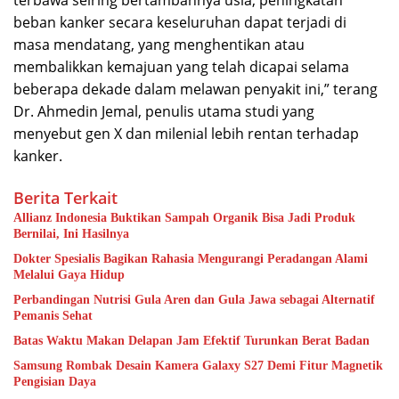
beban kanker secara keseluruhan dapat terjadi di
masa mendatang, yang menghentikan atau
membalikkan kemajuan yang telah dicapai selama
beberapa dekade dalam melawan penyakit ini,” terang
Dr. Ahmedin Jemal, penulis utama studi yang
menyebut gen X dan milenial lebih rentan terhadap
kanker.
Berita Terkait
Allianz Indonesia Buktikan Sampah Organik Bisa Jadi Produk
Bernilai, Ini Hasilnya
Dokter Spesialis Bagikan Rahasia Mengurangi Peradangan Alami
Melalui Gaya Hidup
Perbandingan Nutrisi Gula Aren dan Gula Jawa sebagai Alternatif
Pemanis Sehat
Batas Waktu Makan Delapan Jam Efektif Turunkan Berat Badan
Samsung Rombak Desain Kamera Galaxy S27 Demi Fitur Magnetik
Pengisian Daya