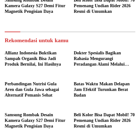
Samsung Rombak Desain
Beli Kolor Bisa Dapat Mobil! 70
Kamera Galaxy S27 Demi Fitur
Pemenang Undian Rider 2026
Magnetik Pengisian Daya
Resmi di Umumkan
Rekomendasi untuk kamu
Allianz Indonesia Buktikan
Dokter Spesialis Bagikan
Sampah Organik Bisa Jadi
Rahasia Mengurangi
Produk Bernilai, Ini Hasilnya
Peradangan Alami Melalui
Gaya Hidup
Perbandingan Nutrisi Gula
Batas Waktu Makan Delapan
Aren dan Gula Jawa sebagai
Jam Efektif Turunkan Berat
Alternatif Pemanis Sehat
Badan
Samsung Rombak Desain
Beli Kolor Bisa Dapat Mobil! 70
Kamera Galaxy S27 Demi Fitur
Pemenang Undian Rider 2026
Magnetik Pengisian Daya
Resmi di Umumkan