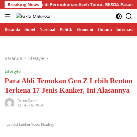
Langsung
Harimau Sumatra di Permukiman Aceh Timur, BKSDA Pasang Kam
Breaking News
ke
konten
Beranda
Sulsel
Nasional
Politik
Ekonomi
Hukum
Internasion
Beranda
Lifestyle
Lifestyle
Para Ahli Temukan Gen Z Lebih Rentan
Terkena 17 Jenis Kanker, Ini Alasannya
Faisal Danu
Agustus 6, 2024
Ilustrasi kanker/Foto: Pixabay