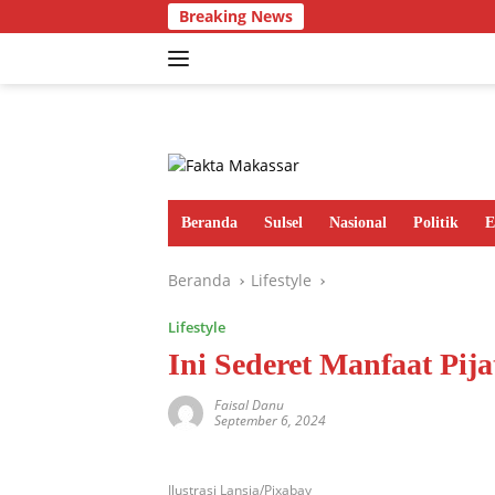
Langsung
Breaking News
ke
konten
Beranda
Sulsel
Nasional
Politik
E
Beranda
Lifestyle
Lifestyle
Ini Sederet Manfaat Pija
Faisal Danu
September 6, 2024
Ilustrasi Lansia/Pixabay