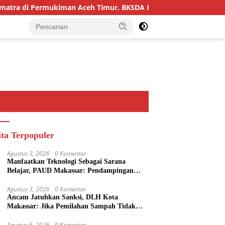
 Permukiman Aceh Timur, BKSDA Pasang Kamera dan Bagikan Me
ita Terpopuler
Agustus 3, 2026
0 Komentar
Manfaatkan Teknologi Sebagai Sarana
Belajar, PAUD Makassar: Pendampingan
Anak di Era Digital Dinilai Penting
Agustus 3, 2026
0 Komentar
Ancam Jatuhkan Sanksi, DLH Kota
Makassar: Jika Pemilahan Sampah Tidak
Dilakukan Rumah Tangga
Agustus 6, 2026
0 Komentar