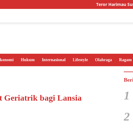
Teror Harimau Sumatra di
konomi
Hukum
Internasional
Lifestyle
Olahraga
Ragam
Ber
1
t Geriatrik bagi Lansia
2