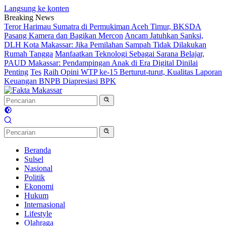
Langsung ke konten
Breaking News
Teror Harimau Sumatra di Permukiman Aceh Timur, BKSDA
Pasang Kamera dan Bagikan Mercon
Ancam Jatuhkan Sanksi,
DLH Kota Makassar: Jika Pemilahan Sampah Tidak Dilakukan
Rumah Tangga
Manfaatkan Teknologi Sebagai Sarana Belajar,
PAUD Makassar: Pendampingan Anak di Era Digital Dinilai
Penting
Tes
Raih Opini WTP ke-15 Berturut-turut, Kualitas Laporan
Keuangan BNPB Diapresiasi BPK
Beranda
Sulsel
Nasional
Politik
Ekonomi
Hukum
Internasional
Lifestyle
Olahraga