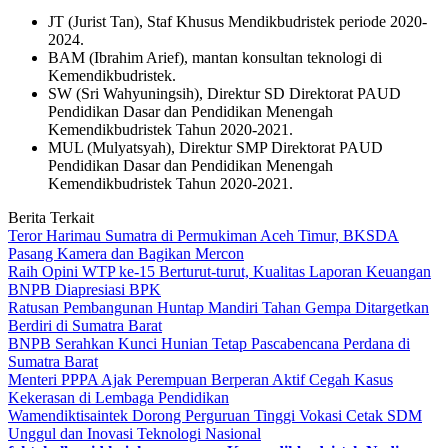
JT (Jurist Tan), Staf Khusus Mendikbudristek periode 2020-
2024.
BAM (Ibrahim Arief), mantan konsultan teknologi di
Kemendikbudristek.
SW (Sri Wahyuningsih), Direktur SD Direktorat PAUD
Pendidikan Dasar dan Pendidikan Menengah
Kemendikbudristek Tahun 2020-2021.
MUL (Mulyatsyah), Direktur SMP Direktorat PAUD
Pendidikan Dasar dan Pendidikan Menengah
Kemendikbudristek Tahun 2020-2021.
Berita Terkait
Teror Harimau Sumatra di Permukiman Aceh Timur, BKSDA
Pasang Kamera dan Bagikan Mercon
Raih Opini WTP ke-15 Berturut-turut, Kualitas Laporan Keuangan
BNPB Diapresiasi BPK
Ratusan Pembangunan Huntap Mandiri Tahan Gempa Ditargetkan
Berdiri di Sumatra Barat
BNPB Serahkan Kunci Hunian Tetap Pascabencana Perdana di
Sumatra Barat
Menteri PPPA Ajak Perempuan Berperan Aktif Cegah Kasus
Kekerasan di Lembaga Pendidikan
Wamendiktisaintek Dorong Perguruan Tinggi Vokasi Cetak SDM
Unggul dan Inovasi Teknologi Nasional