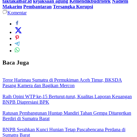
faktakalbar.id
kejaksaan agung
Kemendikbudristek
Nadiem
Makarim
Pembantaran
Tersangka Korupsi
Komentar
Baca Juga
Teror Harimau Sumatra di Permukiman Aceh Timur, BKSDA
Pasang Kamera dan Bagikan Mercon
Raih Opini WTP ke-15 Berturut-turut, Kualitas Laporan Keuangan
BNPB Diapresiasi BPK
Ratusan Pembangunan Huntap Mandiri Tahan Gempa Ditargetkan
Berdiri di Sumatra Barat
BNPB Serahkan Kunci Hunian Tetap Pascabencana Perdana di
Sumatra Barat