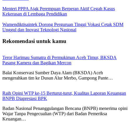
Menteri PPPA Ajak Perempuan Berperan Aktif Cegah Kasus
Kekerasan di Lembaga Pendidikan
Wamendiktisaintek Dorong Perguruan Tinggi Vokasi Cetak SDM
Unggul dan Inovasi Teknologi Nasional
Rekomendasi untuk kamu
Teror Harimau Sumatra di Permukiman Aceh Timur, BKSDA
Pasang Kamera dan Bagikan Mercon
Balai Konservasi Sumber Daya Alam (BKSDA) Aceh
mengerahkan tim ke Dusun Alur Merbo, Gampong Pante…
Raih Opini WTP ke-15 Berturut-turut, Kualitas Laporan Keuangan
BNPB Diapresiasi BPK
Badan Nasional Penanggulangan Bencana (BNPB) menerima opini
Wajar Tanpa Pengecualian (WTP) dari Badan Pemeriksa
Keuangan…