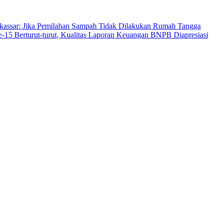
assar: Jika Pemilahan Sampah Tidak Dilakukan Rumah Tangga
-15 Berturut-turut, Kualitas Laporan Keuangan BNPB Diapresiasi