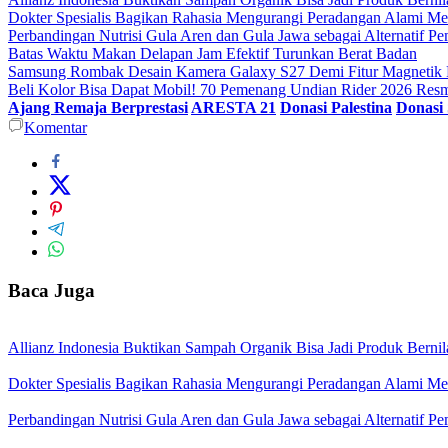
Dokter Spesialis Bagikan Rahasia Mengurangi Peradangan Alami Me
Perbandingan Nutrisi Gula Aren dan Gula Jawa sebagai Alternatif Pe
Batas Waktu Makan Delapan Jam Efektif Turunkan Berat Badan
Samsung Rombak Desain Kamera Galaxy S27 Demi Fitur Magnetik 
Beli Kolor Bisa Dapat Mobil! 70 Pemenang Undian Rider 2026 Re
Ajang Remaja Berprestasi
ARESTA 21
Donasi Palestina
Donasi
Komentar
Baca Juga
Allianz Indonesia Buktikan Sampah Organik Bisa Jadi Produk Bernila
Dokter Spesialis Bagikan Rahasia Mengurangi Peradangan Alami Me
Perbandingan Nutrisi Gula Aren dan Gula Jawa sebagai Alternatif Pe