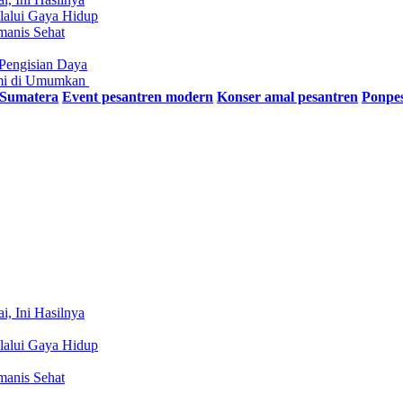
lalui Gaya Hidup
manis Sehat
Pengisian Daya
smi di Umumkan
 Sumatera
Event pesantren modern
Konser amal pesantren
Ponpe
i, Ini Hasilnya
lalui Gaya Hidup
manis Sehat