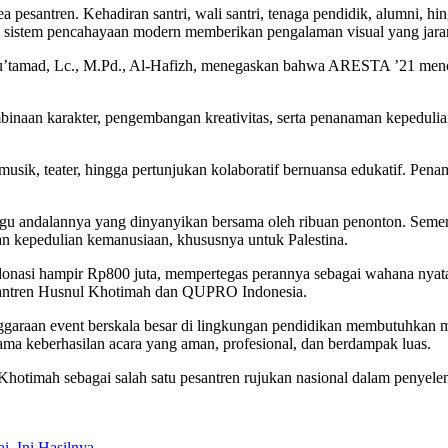
ea pesantren. Kehadiran santri, wali santri, tenaga pendidik, alumni,
 sistem pencahayaan modern memberikan pengalaman visual yang jaran
tamad, Lc., M.Pd., Al-Hafizh, menegaskan bahwa ARESTA ’21 mence
n karakter, pengembangan kreativitas, serta penanaman kepedulian sos
musik, teater, hingga pertunjukan kolaboratif bernuansa edukatif. P
andalannya yang dinyanyikan bersama oleh ribuan penonton. Sementar
 kepedulian kemanusiaan, khususnya untuk Palestina.
nasi hampir Rp800 juta, mempertegas perannya sebagai wahana nyata p
 Pesantren Husnul Khotimah dan QUPRO Indonesia.
aan event berskala besar di lingkungan pendidikan membutuhkan man
ama keberhasilan acara yang aman, profesional, dan berdampak luas.
otimah sebagai salah satu pesantren rujukan nasional dalam penyeleng
i, Ini Hasilnya