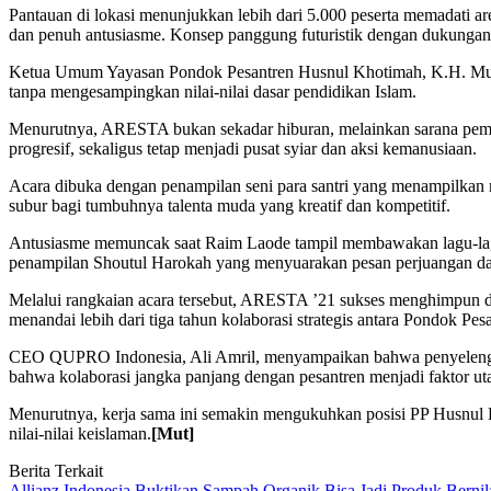
Pantauan di lokasi menunjukkan lebih dari 5.000 peserta memadati ar
dan penuh antusiasme. Konsep panggung futuristik dengan dukungan
Ketua Umum Yayasan Pondok Pesantren Husnul Khotimah, K.H. Mu’
tanpa mengesampingkan nilai-nilai dasar pendidikan Islam.
Menurutnya, ARESTA bukan sekadar hiburan, melainkan sarana pembinaa
progresif, sekaligus tetap menjadi pusat syiar dan aksi kemanusiaan.
Acara dibuka dengan penampilan seni para santri yang menampilkan 
subur bagi tumbuhnya talenta muda yang kreatif dan kompetitif.
Antusiasme memuncak saat Raim Laode tampil membawakan lagu-lagu 
penampilan Shoutul Harokah yang menyuarakan pesan perjuangan dan
Melalui rangkaian acara tersebut, ARESTA ’21 sukses menghimpun do
menandai lebih dari tiga tahun kolaborasi strategis antara Pondok
CEO QUPRO Indonesia, Ali Amril, menyampaikan bahwa penyelenggar
bahwa kolaborasi jangka panjang dengan pesantren menjadi faktor ut
Menurutnya, kerja sama ini semakin mengukuhkan posisi PP Husnul Kh
nilai-nilai keislaman.
[Mut]
Berita Terkait
Allianz Indonesia Buktikan Sampah Organik Bisa Jadi Produk Bernila