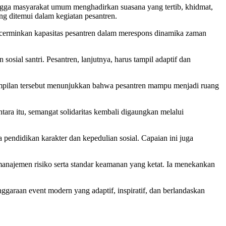
 hingga masyarakat umum menghadirkan suasana yang tertib, khidmat,
g ditemui dalam kegiatan pesantren.
rminkan kapasitas pesantren dalam merespons dinamika zaman
ial santri. Pesantren, lanjutnya, harus tampil adaptif dan
enampilan tersebut menunjukkan bahwa pesantren mampu menjadi ruang
a itu, semangat solidaritas kembali digaungkan melalui
endidikan karakter dan kepedulian sosial. Capaian ini juga
ajemen risiko serta standar keamanan yang ketat. Ia menekankan
garaan event modern yang adaptif, inspiratif, dan berlandaskan