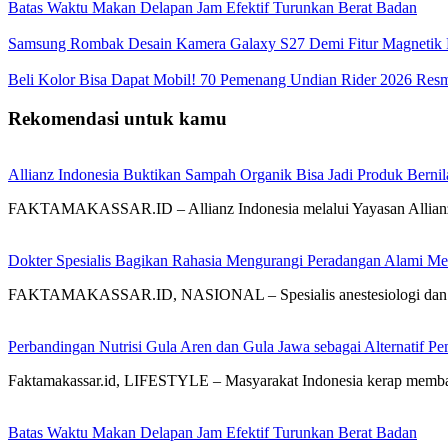
Batas Waktu Makan Delapan Jam Efektif Turunkan Berat Badan
Samsung Rombak Desain Kamera Galaxy S27 Demi Fitur Magnetik 
Beli Kolor Bisa Dapat Mobil! 70 Pemenang Undian Rider 2026 Re
Rekomendasi untuk kamu
Allianz Indonesia Buktikan Sampah Organik Bisa Jadi Produk Bernila
FAKTAMAKASSAR.ID – Allianz Indonesia melalui Yayasan Allianz 
Dokter Spesialis Bagikan Rahasia Mengurangi Peradangan Alami Me
FAKTAMAKASSAR.ID, NASIONAL – Spesialis anestesiologi dan pe
Perbandingan Nutrisi Gula Aren dan Gula Jawa sebagai Alternatif Pe
Faktamakassar.id, LIFESTYLE – Masyarakat Indonesia kerap memban
Batas Waktu Makan Delapan Jam Efektif Turunkan Berat Badan