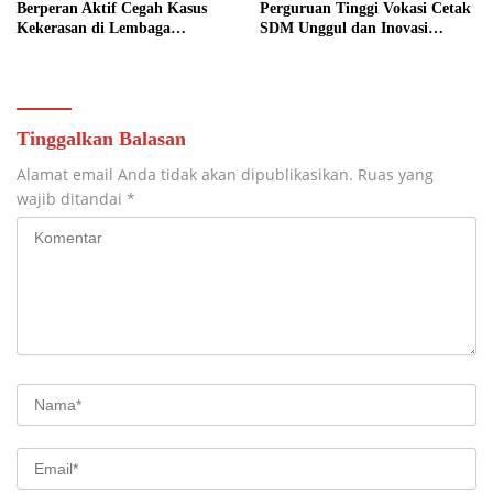
Berperan Aktif Cegah Kasus
Perguruan Tinggi Vokasi Cetak
Kekerasan di Lembaga
SDM Unggul dan Inovasi
Pendidikan
Teknologi Nasional
Tinggalkan Balasan
Alamat email Anda tidak akan dipublikasikan.
Ruas yang
wajib ditandai
*