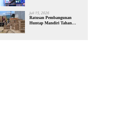
Laporan Keuangan BNPB
Diapresiasi BPK
Juli 15, 2026
Ratusan Pembangunan
Huntap Mandiri Tahan
Gempa Ditargetkan Berdiri
di Sumatra Barat