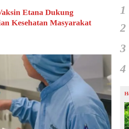
1
Vaksin Etana Dukung
an Kesehatan Masyarakat
2
3
4
H