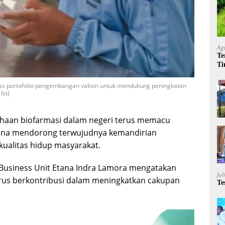
Ag
Te
Ti
Me
uas portofolio pengembangan vaksin untuk mendukung peningkatan
Ist)
haan biofarmasi dalam negeri terus memacu
una mendorong terwujudnya kemandirian
ualitas hidup masyarakat.
us Business Unit Etana Indra Lamora mengatakan
Jul
us berkontribusi dalam meningkatkan cakupan
Te