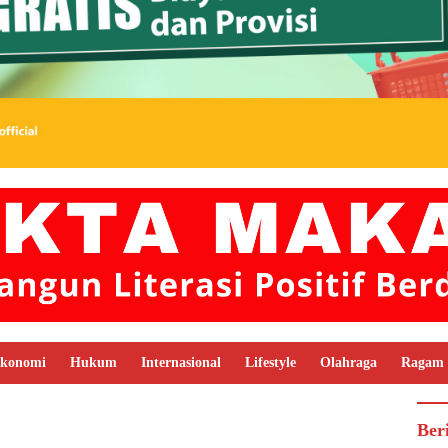
konomi
Hukum
Internasional
Lifestyle
Olahraga
Ragam
Ber