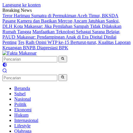
Langsung ke konten
Breaking News
Teror Harimau Sumatra di Permukiman Aceh Timur, BKSDA
Pasang Kamera dan Bagikan Mercon
Ancam Jatuhkan Sanksi,
DLH Kota Makassar: Jika Pemilahan Sampah Tidak Dilakukan
Rumah Tangga
Manfaatkan Teknologi Sebagai Sarana Belajar,
PAUD Makassar: Pendampingan Anak di Era Digital Dinilai
Penting
Tes
Raih Opini WTP ke-15 Berturut-turut, Kualitas Laporan
Keuangan BNPB Diapresiasi BPK
Beranda
Sulsel
Nasional
Politik
Ekonomi
Hukum
Internasional
Lifestyle
Olahraga