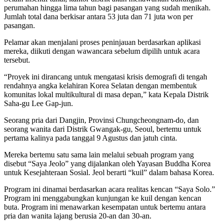
perumahan hingga lima tahun bagi pasangan yang sudah menikah.
Jumlah total dana berkisar antara 53 juta dan 71 juta won per
pasangan.
Pelamar akan menjalani proses peninjauan berdasarkan aplikasi
mereka, diikuti dengan wawancara sebelum dipilih untuk acara
tersebut.
“Proyek ini dirancang untuk mengatasi krisis demografi di tengah
rendahnya angka kelahiran Korea Selatan dengan membentuk
komunitas lokal multikultural di masa depan,” kata Kepala Distrik
Saha-gu Lee Gap-jun.
Seorang pria dari Dangjin, Provinsi Chungcheongnam-do, dan
seorang wanita dari Distrik Gwangak-gu, Seoul, bertemu untuk
pertama kalinya pada tanggal 9 Agustus dan jatuh cinta.
Mereka bertemu satu sama lain melalui sebuah program yang
disebut “Saya Jeolo” yang dijalankan oleh Yayasan Buddha Korea
untuk Kesejahteraan Sosial. Jeol berarti “kuil” dalam bahasa Korea.
Program ini dinamai berdasarkan acara realitas kencan “Saya Solo.”
Program ini menggabungkan kunjungan ke kuil dengan kencan
buta. Program ini menawarkan kesempatan untuk bertemu antara
pria dan wanita lajang berusia 20-an dan 30-an.