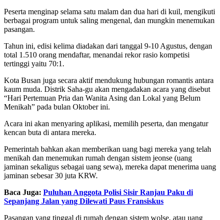
Peserta menginap selama satu malam dan dua hari di kuil, mengikuti
berbagai program untuk saling mengenal, dan mungkin menemukan
pasangan.
Tahun ini, edisi kelima diadakan dari tanggal 9-10 Agustus, dengan
total 1.510 orang mendaftar, menandai rekor rasio kompetisi
tertinggi yaitu 70:1.
Kota Busan juga secara aktif mendukung hubungan romantis antara
kaum muda. Distrik Saha-gu akan mengadakan acara yang disebut
“Hari Pertemuan Pria dan Wanita Asing dan Lokal yang Belum
Menikah” pada bulan Oktober ini.
Acara ini akan menyaring aplikasi, memilih peserta, dan mengatur
kencan buta di antara mereka.
Pemerintah bahkan akan memberikan uang bagi mereka yang telah
menikah dan menemukan rumah dengan sistem jeonse (uang
jaminan sekaligus sebagai uang sewa), mereka dapat menerima uang
jaminan sebesar 30 juta KRW.
Baca Juga:
Puluhan Anggota Polisi Sisir Ranjau Paku di
Sepanjang Jalan yang Dilewati Paus Fransiskus
Pasangan yang tinggal di rumah dengan sistem wolse, atau uang