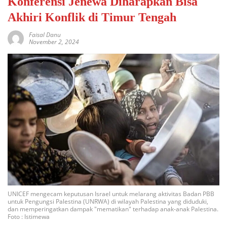
Konferensi Jenewa Diharapkan Bisa
Akhiri Konflik di Timur Tengah
Faisal Danu
November 2, 2024
UNICEF mengecam keputusan Israel untuk melarang aktivitas Badan PBB
untuk Pengungsi Palestina (UNRWA) di wilayah Palestina yang diduduki,
dan memperingatkan dampak "mematikan" terhadap anak-anak Palestina.
Foto : Istimewa