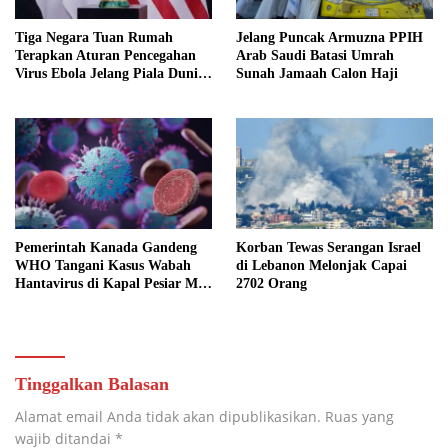
Tiga Negara Tuan Rumah
Jelang Puncak Armuzna PPIH
Terapkan Aturan Pencegahan
Arab Saudi Batasi Umrah
Virus Ebola Jelang Piala Dunia
Sunah Jamaah Calon Haji
2026
Pemerintah Kanada Gandeng
Korban Tewas Serangan Israel
WHO Tangani Kasus Wabah
di Lebanon Melonjak Capai
Hantavirus di Kapal Pesiar MV
2702 Orang
Hondius
Tinggalkan Balasan
Alamat email Anda tidak akan dipublikasikan.
Ruas yang
wajib ditandai
*