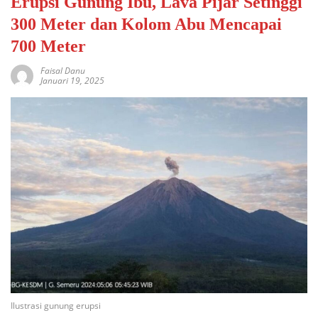
Erupsi Gunung Ibu, Lava Pijar Setinggi
300 Meter dan Kolom Abu Mencapai
700 Meter
Faisal Danu
Januari 19, 2025
Ilustrasi gunung erupsi